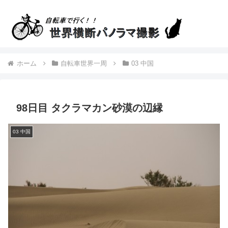
ホーム
自転車世界一周
03 中国
98日目 タクラマカン砂漠の辺縁
03 中国