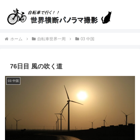
ホーム
自転車世界一周
03 中国
76日目 風の吹く道
03 中国