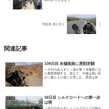
70日目 共に行く
関連記事
109日目 未舗装路に悪戦苦闘
03 中国
＜今日のあらすじ＞道が度々未舗装にな
り悪戦苦闘する。加えて、午後は強い向
かい風と上り坂にも苦しむ。景色は良
い。
58日目 シルクロードへの第一歩
03 中国
は雨
＜今日のあらすじ＞シルクロードの旅を