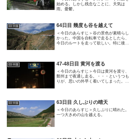
始める。しかし残念なことに、天気は
雨。憂鬱。
64日目 幾度も谷を越えて
03 中国
＜今日のあらすじ＞谷の景色が素晴らし
かった。中国を自転車で走るとしたら、
今日のルートを走って欲しい。特に後
半。僕のお気に入りコース。
47-48日目 黄河を渡る
03 中国
＜今日のあらすじ＞今日は黄河を渡り、
鄭州まで夜通し走る。・・・というつも
りが、思いの外早く着いてしまった。ま
だ午前2時半前。マクドナルドで時間を潰
す。
63日目 久しぶりの晴天
03 中国
＜今日のあらすじ＞久しぶりに晴れた。
一つ大きめの山を越える。