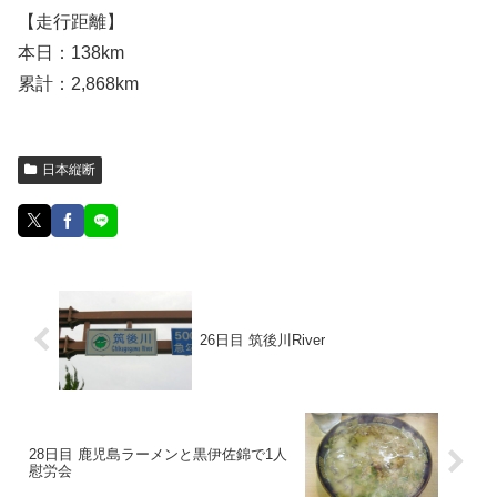
【走行距離】
本日：138km
累計：2,868km
日本縦断
26日目 筑後川River
28日目 鹿児島ラーメンと黒伊佐錦で1人
慰労会