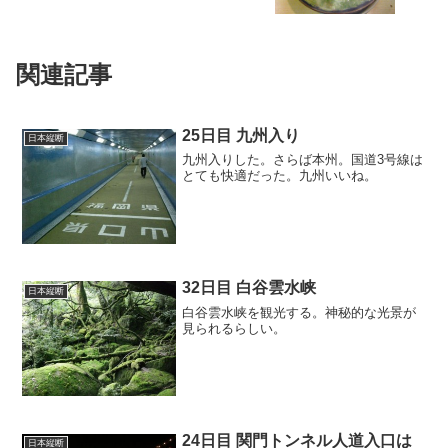
関連記事
25日目 九州入り
日本縦断
九州入りした。さらば本州。国道3号線は
とても快適だった。九州いいね。
32日目 白谷雲水峡
日本縦断
白谷雲水峡を観光する。神秘的な光景が
見られるらしい。
24日目 関門トンネル人道入口は
日本縦断