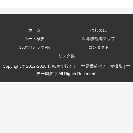
ホーム
はじめに
ルート概要
世界横断編マップ
360°パノラマVR
コンタクト
リンク集
Copyright © 2012-2026 自転車で行く！！世界横断パノラマ撮影 | 世
界一周旅行 All Rights Reserved.