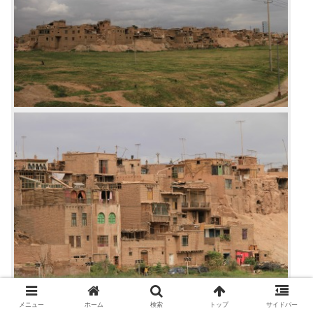
ごちゃごちゃしている。鬼ごっこしたら楽しそう。
メニュー
ホーム
検索
トップ
サイドバー