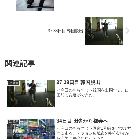
37-38日目 韓国脱出
関連記事
37-38日目 韓国脱出
02 韓国
＜今日のあらすじ＞韓国を出国する。出
国前に友達ができた。
34日目 田舎から都会へ
02 韓国
＜今日のあらすじ＞国道1号線をソウル方
面に走る。デジョン広域市の中心辺りか
ら次第に都会になってきた。