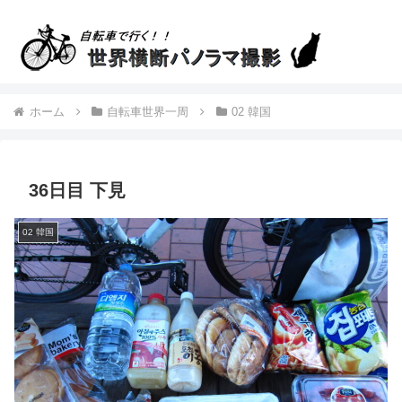
ホーム
自転車世界一周
02 韓国
36日目 下見
02 韓国