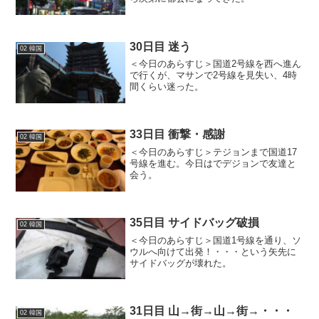
30日目 迷う
02 韓国
＜今日のあらすじ＞国道2号線を西へ進ん
で行くが、マサンで2号線を見失い、4時
間くらい迷った。
33日目 衝撃・感謝
02 韓国
＜今日のあらすじ＞テジョンまで国道17
号線を進む。今日はでデジョンで友達と
会う。
35日目 サイドバッグ破損
02 韓国
＜今日のあらすじ＞国道1号線を通り、ソ
ウルへ向けて出発！・・・という矢先に
サイドバッグが壊れた。
31日目 山→街→山→街→・・・
02 韓国